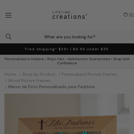
(
0
Free shipping* $35+ | $6.99 under $35
Personalized in Indiana • Ships Fast • Satisfaction Guaranteed • Shop with
Confidence
Home
Shop by Product
Personalized Picture Frames
Wood Picture Frames
Marco de Foto Personalizado para Padrinos