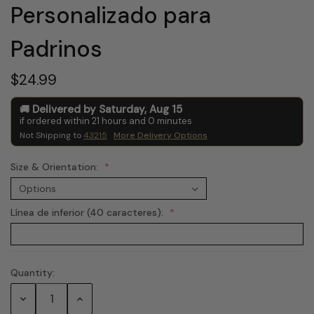
Personalizado para
Padrinos
$24.99
Delivered by
Saturday
,
Aug
15
if ordered within
21
hours and
0
minutes
Not Shipping to
43215
More Delivery Options
Size & Orientation:
Línea de inferior (40 caracteres):
Quantity:
Current
Stock:
Decrease
Increase
Quantity:
Quantity: