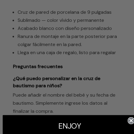
Cruz de pared de porcelana de 9 pulgadas
Sublimado — color vívido y permanente
Acabado blanco con diseño personalizado
Ranura de montaje en la parte posterior para
colgar fácilmente en la pared.
Llega en una caja de regalo, listo para regalar
Preguntas frecuentes
¿Qué puedo personalizar en la cruz de
bautismo para niños?
Puede añadir el nombre del bebé y su fecha de
bautismo. Simplemente ingrese los datos al
finalizar la compra.
ENJOY
¿Puede decir «bautizado» o «dedicado» en
lugar de «bautizado»?