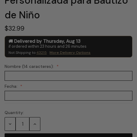
Personalizada para Bautizo
de Niño
$32.99
Delivered by
Thursday
,
Aug
13
if ordered within
23
hours and
26
minutes
Not Shipping to
43215
More Delivery Options
Nombre (14 caracteres):
Fecha:
Quantity:
Current
Stock:
Decrease
Increase
Quantity:
Quantity: