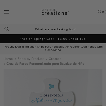
(
0
Free shipping* $35+ | $6.99 under $35
Personalized in Indiana • Ships Fast • Satisfaction Guaranteed • Shop with
Confidence
Home
Shop by Product
Crosses
Cruz de Pared Personalizada para Bautizo de Niño