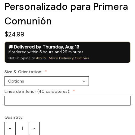
Personalizado para Primera
Comunión
$24.99
Delivered by
Thursday
,
Aug
13
if ordered within
5
hours and
29
minutes
Not Shipping to
43215
More Delivery Options
Size & Orientation:
Línea de inferior (40 caracteres):
Quantity:
Current
Stock:
Decrease
Increase
Quantity:
Quantity: