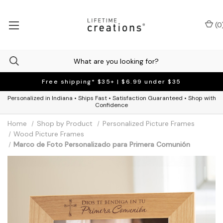
(
0
Free shipping* $35+ | $6.99 under $35
Personalized in Indiana • Ships Fast • Satisfaction Guaranteed • Shop with
Confidence
Home
Shop by Product
Personalized Picture Frames
Wood Picture Frames
Marco de Foto Personalizado para Primera Comunión